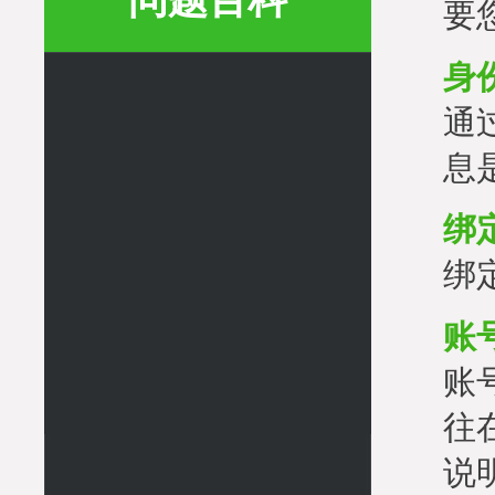
问题百科
要
身
通
息
绑
绑
账
账
往在
说