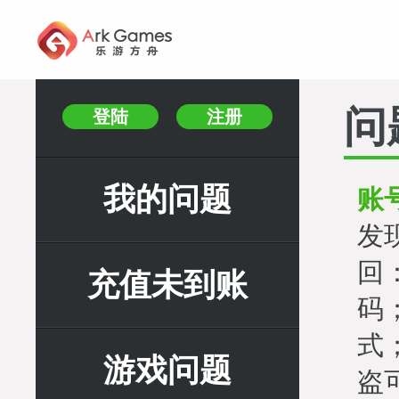
问
登陆
注册
我的问题
账
发
回
充值未到账
码
式
游戏问题
盗